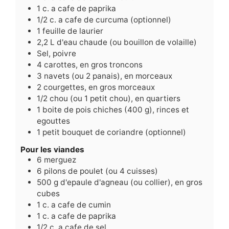
1
c.
a cafe de paprika
1/2
c.
a cafe de curcuma (optionnel)
1
feuille de laurier
2,2
L
d'eau chaude (ou bouillon de volaille)
Sel, poivre
4
carottes, en gros troncons
3
navets (ou 2 panais), en morceaux
2
courgettes, en gros morceaux
1/2
chou (ou 1 petit chou), en quartiers
1
boite de pois chiches (400 g), rinces et
egouttes
1
petit bouquet de coriandre (optionnel)
Pour les viandes
6
merguez
6
pilons de poulet (ou 4 cuisses)
500
g
d'epaule d'agneau (ou collier), en gros
cubes
1
c.
a cafe de cumin
1
c.
a cafe de paprika
1/2
c.
a cafe de sel