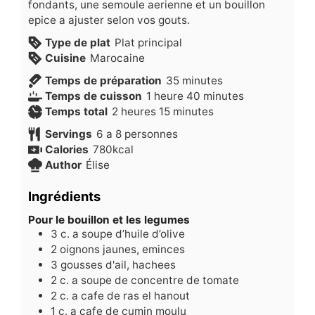
fondants, une semoule aerienne et un bouillon
epice a ajuster selon vos gouts.
Type de plat
Plat principal
Cuisine
Marocaine
minutes
Temps de préparation
35
minutes
heure
minutes
Temps de cuisson
1
heure
40
minutes
heures
minutes
Temps total
2
heures
15
minutes
Servings
6
a 8 personnes
Calories
780
kcal
Author
Élise
Ingrédients
Pour le bouillon et les legumes
3
c.
a soupe d’huile d’olive
2
oignons jaunes, eminces
3
gousses d'ail, hachees
2
c.
a soupe de concentre de tomate
2
c.
a cafe de ras el hanout
1
c.
a cafe de cumin moulu