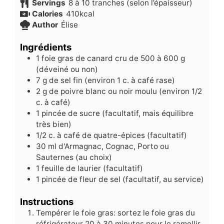
Servings
8
à 10 tranches (selon l’épaisseur)
Calories
410
kcal
Author
Élise
Ingrédients
1
foie gras de canard cru de 500 à 600 g
(déveiné ou non)
7
g
de sel fin (environ 1 c. à café rase)
2
g
de poivre blanc ou noir moulu (environ 1/2
c. à café)
1
pincée de sucre (facultatif, mais équilibre
très bien)
1/2
c.
à café de quatre-épices (facultatif)
30
ml
d'Armagnac, Cognac, Porto ou
Sauternes (au choix)
1
feuille de laurier (facultatif)
1
pincée de fleur de sel (facultatif, au service)
Instructions
Tempérer le foie gras: sortez le foie gras du
réfrigérateur 20 à 30 minutes pour le ramollir