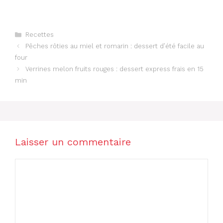
Catégories
Recettes
Pêches rôties au miel et romarin : dessert d’été facile au
four
Verrines melon fruits rouges : dessert express frais en 15
min
Laisser un commentaire
Commentaire