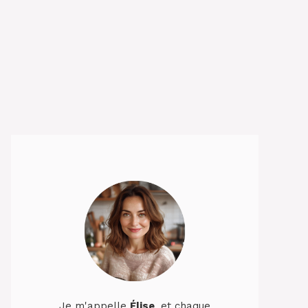
Je m'appelle
Élise
, et chaque