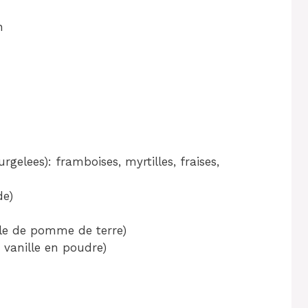
n
rgelees): framboises, myrtilles, fraises,
de)
ule de pomme de terre)
u vanille en poudre)