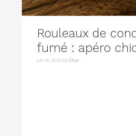
Rouleaux de co
fumé : apéro chi
juin 19, 2026
par
Élise