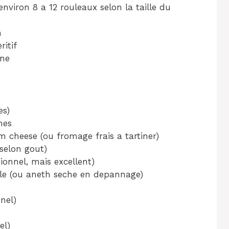
nviron 8 a 12 rouleaux selon la taille du
n
ritif
rne
es)
hes
m cheese (ou fromage frais a tartiner)
(selon gout)
tionnel, mais excellent)
sele (ou aneth seche en depannage)
nnel)
el)