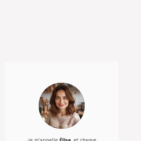
Je m'appelle
Élise
, et chaque