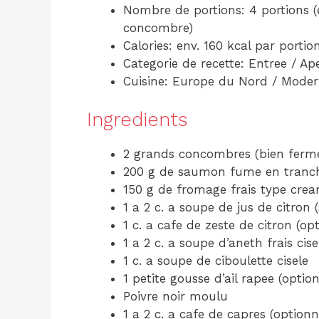
Nombre de portions: 4 portions (e
concombre)
Calories: env. 160 kcal par portio
Categorie de recette: Entree / Ape
Cuisine: Europe du Nord / Mode
Ingredients
2 grands concombres (bien ferm
200 g de saumon fume en tranc
150 g de fromage frais type crea
1 a 2 c. a soupe de jus de citron 
1 c. a cafe de zeste de citron (op
1 a 2 c. a soupe d’aneth frais ci
1 c. a soupe de ciboulette cisele
1 petite gousse d’ail rapee (optio
Poivre noir moulu
1 a 2 c. a cafe de capres (optionn