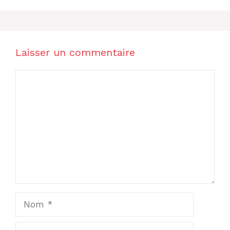
Laisser un commentaire
Commentaire
Nom
E-