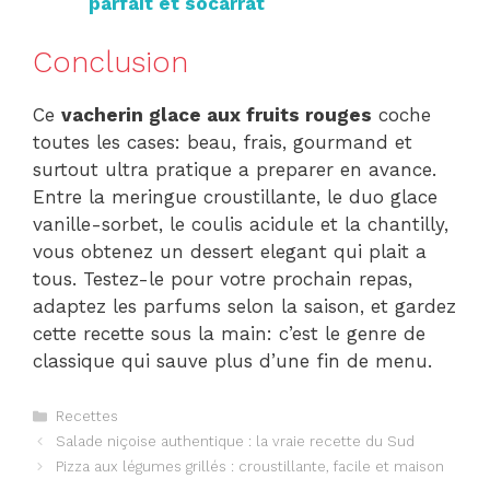
parfait et socarrat
Conclusion
Ce
vacherin glace aux fruits rouges
coche
toutes les cases: beau, frais, gourmand et
surtout ultra pratique a preparer en avance.
Entre la meringue croustillante, le duo glace
vanille-sorbet, le coulis acidule et la chantilly,
vous obtenez un dessert elegant qui plait a
tous. Testez-le pour votre prochain repas,
adaptez les parfums selon la saison, et gardez
cette recette sous la main: c’est le genre de
classique qui sauve plus d’une fin de menu.
Catégories
Recettes
Salade niçoise authentique : la vraie recette du Sud
Pizza aux légumes grillés : croustillante, facile et maison