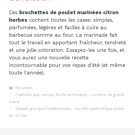
Ces
brochettes de poulet marinées citron
herbes
cochent toutes les cases: simples,
parfumées, légères et faciles à cuire au
barbecue comme au four. La marinade fait
tout le travail en apportant fraîcheur, tendreté
et une jolie coloration. Essayez-les une fois, et
vous aurez une nouvelle recette
incontournable pour vos repas d'été (et même
toute l'année).
Catégories
Recettes
Clafoutis aux cerises facile et fondant – recette de grand-
mère
Salade grecque traditionnelle : recette authentique prête
en 15 min