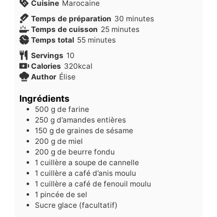
Cuisine
Marocaine
minutes
Temps de préparation
30
minutes
minutes
Temps de cuisson
25
minutes
minutes
Temps total
55
minutes
Servings
10
Calories
320
kcal
Author
Élise
Ingrédients
500
g
de farine
250
g
d’amandes entières
150
g
de graines de sésame
200
g
de miel
200
g
de beurre fondu
1
cuillère a soupe de cannelle
1
cuillère a café d’anis moulu
1
cuillère a café de fenouil moulu
1
pincée de sel
Sucre glace (facultatif)