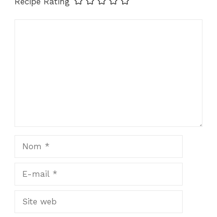
Recipe Rating
Commentaire
Nom
E-
mail
Site
web