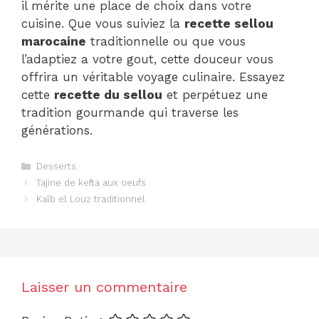
il mérite une place de choix dans votre
cuisine. Que vous suiviez la
recette sellou
marocaine
traditionnelle ou que vous
l’adaptiez a votre gout, cette douceur vous
offrira un véritable voyage culinaire. Essayez
cette
recette du sellou
et perpétuez une
tradition gourmande qui traverse les
générations.
Catégories
Desserts
Tajine de kefta aux oeufs
Kalb el Louz traditionnel
Laisser un commentaire