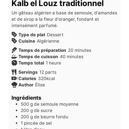
Kalb el Louz traditionnel
Un gâteau algérien a base de semoule, d'amandes
et de sirop a la fleur d'oranger, fondant et
intensément parfumé.
Type de plat
Dessert
Cuisine
Algérienne
minutes
Temps de préparation
20
minutes
minutes
Temps de cuisson
40
minutes
heure
Temps total
1
heure
Servings
12
parts
Calories
320
kcal
Author
Élise
Ingrédients
500
g
de semoule moyenne
200
g
de sucre
200
g
de beurre fondu
1
pincée de sel