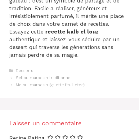
gâteau : c’est un symbole de partage et de
tradition. Facile a réaliser, généreux et
irrésistiblement parfumé, il mérite une place
de choix dans votre carnet de recettes.
Essayez cette
recette kalb el louz
authentique et laissez-vous séduire par un
dessert qui traverse les générations sans
jamais perdre de sa magie.
Catégories
Desserts
Sellou marocain traditionnel
Meloui marocain (galette feuilletee)
Laisser un commentaire
Recipe Rating