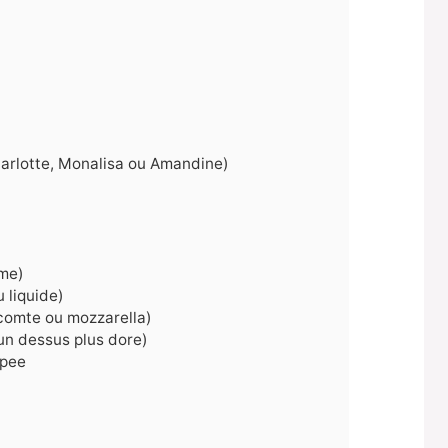
arlotte, Monalisa ou Amandine)
t
eme)
 liquide)
comte ou mozzarella)
un dessus plus dore)
apee