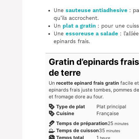
Une
sauteuse antiadhesive
: pa
qu’ils accrochent.
Un
plat a gratin
: pour une cuiss
Une
essoreuse a salade
: l’alli
epinards frais.
Gratin d’epinards fra
de terre
Un
recette epinard frais gratin
facile et
epinards frais juste tombes, pommes de
et fromage dore au four.
Type de plat
Plat principal
Cuisine
Française
minutes
Temps de préparation
25
minutes
minutes
Temps de cuisson
35
minutes
heure
Temps total
1
heure