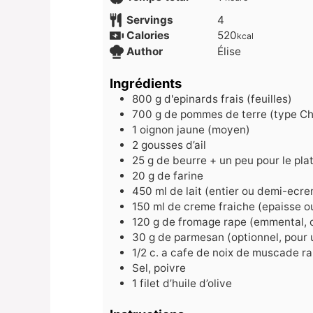
Servings
4
Calories
520
kcal
Author
Élise
Ingrédients
800
g
d'epinards frais (feuilles)
700
g
de pommes de terre (type Ch
1
oignon jaune (moyen)
2
gousses d’ail
25
g
de beurre + un peu pour le pla
20
g
de farine
450
ml
de lait (entier ou demi-ecr
150
ml
de creme fraiche (epaisse ou
120
g
de fromage rape (emmental, 
30
g
de parmesan (optionnel, pour 
1/2
c.
a cafe de noix de muscade r
Sel, poivre
1
filet d’huile d’olive