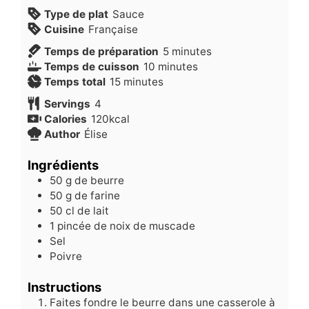
Type de plat
Sauce
Cuisine
Française
minutes
Temps de préparation
5
minutes
minutes
Temps de cuisson
10
minutes
minutes
Temps total
15
minutes
Servings
4
Calories
120
kcal
Author
Élise
Ingrédients
50
g
de beurre
50
g
de farine
50
cl
de lait
1
pincée de noix de muscade
Sel
Poivre
Instructions
Faites fondre le beurre dans une casserole à