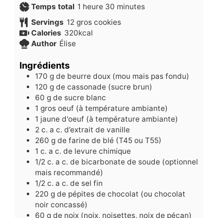
heure
minutes
Temps total
1
heure
30
minutes
Servings
12
gros cookies
Calories
320
kcal
Author
Élise
Ingrédients
170
g
de beurre doux (mou mais pas fondu)
120
g
de cassonade (sucre brun)
60
g
de sucre blanc
1
gros oeuf (à température ambiante)
1
jaune d'oeuf (à température ambiante)
2
c.
a c. d’extrait de vanille
260
g
de farine de blé (T45 ou T55)
1
c.
a c. de levure chimique
1/2
c.
a c. de bicarbonate de soude (optionnel
mais recommandé)
1/2
c.
a c. de sel fin
220
g
de pépites de chocolat (ou chocolat
noir concassé)
60
g
de noix (noix, noisettes, noix de pécan)