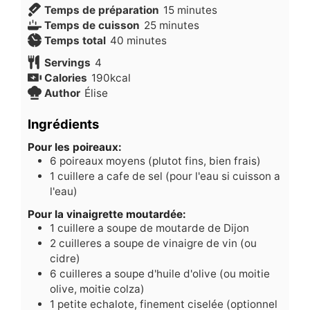
minutes
Temps de préparation
15
minutes
minutes
Temps de cuisson
25
minutes
minutes
Temps total
40
minutes
Servings
4
Calories
190
kcal
Author
Élise
Ingrédients
Pour les poireaux:
6
poireaux moyens (plutot fins, bien frais)
1
cuillere a cafe de sel (pour l'eau si cuisson a
l'eau)
Pour la vinaigrette moutardée:
1
cuillere a soupe de moutarde de Dijon
2
cuilleres a soupe de vinaigre de vin (ou
cidre)
6
cuilleres a soupe d'huile d'olive (ou moitie
olive, moitie colza)
1
petite echalote, finement ciselée (optionnel