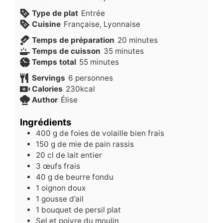
Type de plat
Entrée
Cuisine
Française, Lyonnaise
minutes
Temps de préparation
20
minutes
minutes
Temps de cuisson
35
minutes
minutes
Temps total
55
minutes
Servings
6
personnes
Calories
230
kcal
Author
Élise
Ingrédients
400
g
de foies de volaille bien frais
150
g
de mie de pain rassis
20
cl
de lait entier
3
œufs frais
40
g
de beurre fondu
1
oignon doux
1
gousse d’ail
1
bouquet de persil plat
Sel et poivre du moulin