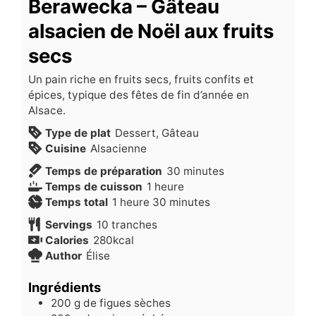
Berawecka – Gâteau
alsacien de Noël aux fruits
secs
Un pain riche en fruits secs, fruits confits et
épices, typique des fêtes de fin d’année en
Alsace.
Type de plat
Dessert, Gâteau
Cuisine
Alsacienne
minutes
Temps de préparation
30
minutes
heure
Temps de cuisson
1
heure
heure
minutes
Temps total
1
heure
30
minutes
Servings
10
tranches
Calories
280
kcal
Author
Élise
Ingrédients
200
g
de figues sèches