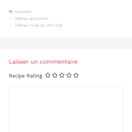
Catégories
Desserts
Gâteau qui pleure
Gâteau roulé au chocolat
Laisser un commentaire
Recipe Rating
Commentaire