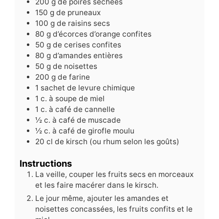
200
g
de poires séchées
150
g
de pruneaux
100
g
de raisins secs
80
g
d’écorces d’orange confites
50
g
de cerises confites
80
g
d’amandes entières
50
g
de noisettes
200
g
de farine
1
sachet de levure chimique
1
c.
à soupe de miel
1
c.
à café de cannelle
½
c.
à café de muscade
½
c.
à café de girofle moulu
20
cl
de kirsch (ou rhum selon les goûts)
Instructions
La veille, couper les fruits secs en morceaux
et les faire macérer dans le kirsch.
Le jour même, ajouter les amandes et
noisettes concassées, les fruits confits et le