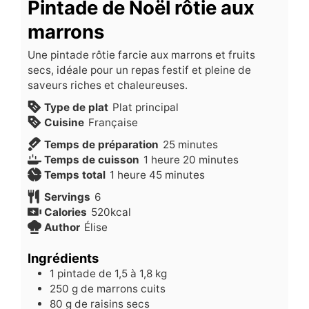
Pintade de Noël rôtie aux
marrons
Une pintade rôtie farcie aux marrons et fruits
secs, idéale pour un repas festif et pleine de
saveurs riches et chaleureuses.
Type de plat
Plat principal
Cuisine
Française
minutes
Temps de préparation
25
minutes
heure
minutes
Temps de cuisson
1
heure
20
minutes
heure
minutes
Temps total
1
heure
45
minutes
Servings
6
Calories
520
kcal
Author
Élise
Ingrédients
1
pintade de 1,5 à 1,8 kg
250
g
de marrons cuits
80
g
de raisins secs