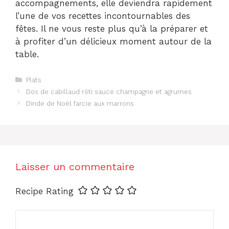
accompagnements, elle deviendra rapidement
l’une de vos recettes incontournables des
fêtes. Il ne vous reste plus qu’à la préparer et
à profiter d’un délicieux moment autour de la
table.
Catégories
Plats
Dos de cabillaud rôti sauce champagne et agrumes
Dinde de Noël farcie aux marrons
Laisser un commentaire
Recipe Rating
Commentaire