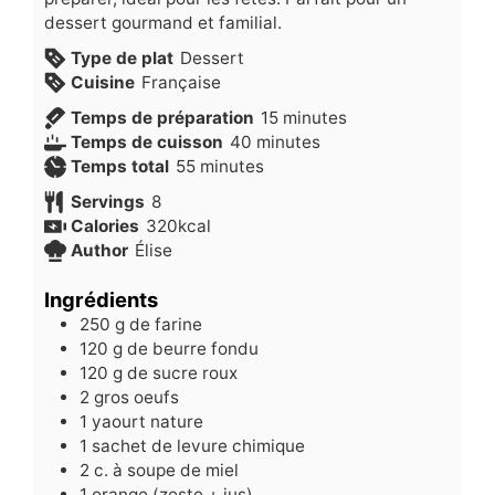
dessert gourmand et familial.
Type de plat
Dessert
Cuisine
Française
minutes
Temps de préparation
15
minutes
minutes
Temps de cuisson
40
minutes
minutes
Temps total
55
minutes
Servings
8
Calories
320
kcal
Author
Élise
Ingrédients
250
g
de farine
120
g
de beurre fondu
120
g
de sucre roux
2
gros oeufs
1
yaourt nature
1
sachet de levure chimique
2
c.
à soupe de miel
1
orange (zeste + jus)