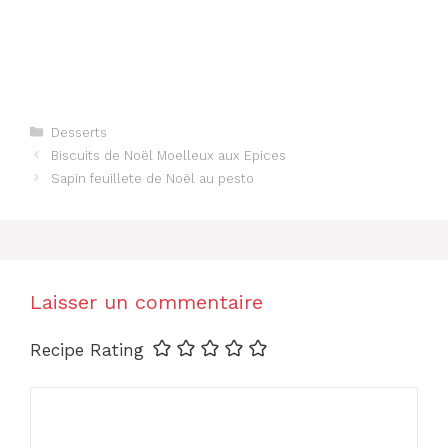
Catégories
Desserts
Biscuits de Noël Moelleux aux Epices
Sapin feuillete de Noël au pesto
Laisser un commentaire
Recipe Rating
Commentaire