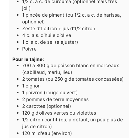
1/2
c.
a c. de curcuma (optionnel mais très
joli)
1
pincée de piment (ou 1/2 c. a c. de harissa,
optionnel)
Zeste d’1 citron + jus d’1/2 citron
4
c.
a s. d’huile d’olive
1
c.
a c. de sel (a ajuster)
Poivre
Pour le tajine:
700
a 800 g de poisson blanc en morceaux
(cabillaud, merlu, lieu)
2
tomates (ou 250 g de tomates concassées)
1
oignon
1
poivron (rouge ou vert)
2
pommes de terre moyennes
2
carottes (optionnel)
120
g
d’olives vertes ou violettes
1/2
citron confit (ou, a défaut, un peu plus de
jus de citron)
120
ml
d'eau (environ)