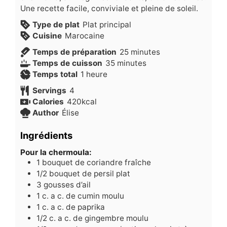
Une recette facile, conviviale et pleine de soleil.
Type de plat
Plat principal
Cuisine
Marocaine
minutes
Temps de préparation
25
minutes
minutes
Temps de cuisson
35
minutes
heure
Temps total
1
heure
Servings
4
Calories
420
kcal
Author
Élise
Ingrédients
Pour la chermoula:
1
bouquet de coriandre fraîche
1/2
bouquet de persil plat
3
gousses d’ail
1
c.
a c. de cumin moulu
1
c.
a c. de paprika
1/2
c.
a c. de gingembre moulu