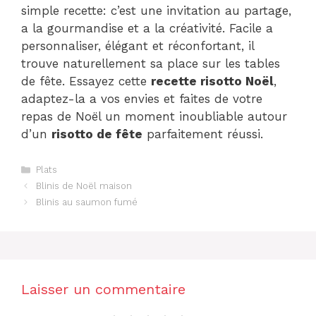
simple recette: c’est une invitation au partage,
a la gourmandise et a la créativité. Facile a
personnaliser, élégant et réconfortant, il
trouve naturellement sa place sur les tables
de fête. Essayez cette
recette risotto Noël
,
adaptez-la a vos envies et faites de votre
repas de Noël un moment inoubliable autour
d’un
risotto de fête
parfaitement réussi.
Catégories
Plats
Blinis de Noël maison
Blinis au saumon fumé
Laisser un commentaire