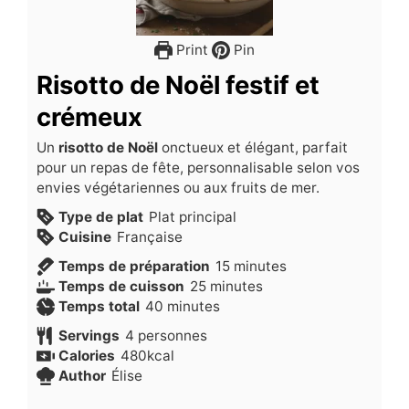
Print
Pin
Risotto de Noël festif et
crémeux
Un
risotto de Noël
onctueux et élégant, parfait
pour un repas de fête, personnalisable selon vos
envies végétariennes ou aux fruits de mer.
Type de plat
Plat principal
Cuisine
Française
minutes
Temps de préparation
15
minutes
minutes
Temps de cuisson
25
minutes
minutes
Temps total
40
minutes
Servings
4
personnes
Calories
480
kcal
Author
Élise