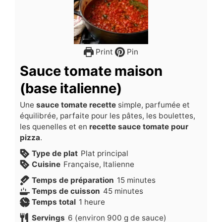
Print
Pin
Sauce tomate maison
(base italienne)
Une
sauce tomate recette
simple, parfumée et
équilibrée, parfaite pour les pâtes, les boulettes,
les quenelles et en
recette sauce tomate pour
pizza
.
Type de plat
Plat principal
Cuisine
Française, Italienne
minutes
Temps de préparation
15
minutes
minutes
Temps de cuisson
45
minutes
heure
Temps total
1
heure
Servings
6
(environ 900 g de sauce)