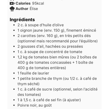
Calories
95
kcal
Author
Élise
Ingrédients
2
c.
à soupe d’huile d’olive
1
oignon jaune (env. 150 g), finement émincé
2
carottes (env. 160 g), en très petits dés
(optionnel mais recommandé pour l'équilibre)
2
gousses d'ail, hachées ou pressées
1
c.
à soupe de concentré de tomate
1,2
kg
de tomates bien mûres (ou 2 boîtes de
400 g de tomates concassées + 1 boîte de
400 g de tomates entières)
1
feuille de laurier
1
petite branche de thym (ou 1/2 c. à café de
thym séché)
1
c.
à café de sucre (optionnel, selon l'acidité
des tomates)
1
à 1,5 c. à café de sel fin (à ajuster)
Poivre noir, au goût