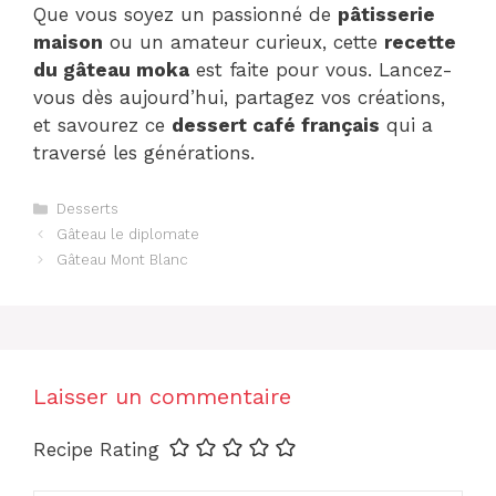
Que vous soyez un passionné de
pâtisserie
maison
ou un amateur curieux, cette
recette
du gâteau moka
est faite pour vous. Lancez-
vous dès aujourd’hui, partagez vos créations,
et savourez ce
dessert café français
qui a
traversé les générations.
Catégories
Desserts
Gâteau le diplomate
Gâteau Mont Blanc
Laisser un commentaire
Recipe Rating