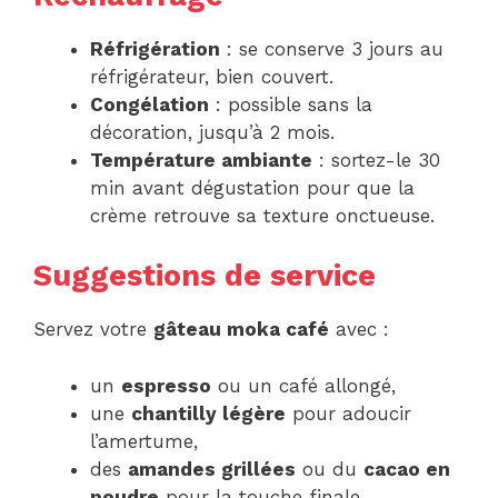
Réfrigération
: se conserve 3 jours au
réfrigérateur, bien couvert.
Congélation
: possible sans la
décoration, jusqu’à 2 mois.
Température ambiante
: sortez-le 30
min avant dégustation pour que la
crème retrouve sa texture onctueuse.
Suggestions de service
Servez votre
gâteau moka café
avec :
un
espresso
ou un café allongé,
une
chantilly légère
pour adoucir
l’amertume,
des
amandes grillées
ou du
cacao en
poudre
pour la touche finale.