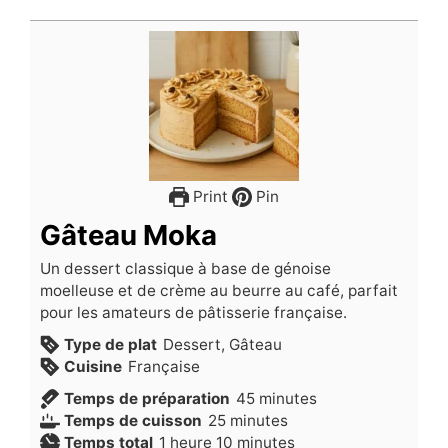
Print
Pin
Gâteau Moka
Un dessert classique à base de génoise
moelleuse et de crème au beurre au café, parfait
pour les amateurs de pâtisserie française.
Type de plat
Dessert, Gâteau
Cuisine
Française
minutes
Temps de préparation
45
minutes
minutes
Temps de cuisson
25
minutes
heure
minutes
Temps total
1
heure
10
minutes