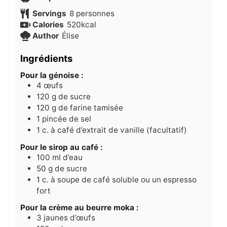
Servings
8
personnes
Calories
520
kcal
Author
Élise
Ingrédients
Pour la génoise :
4
œufs
120
g
de sucre
120
g
de farine tamisée
1
pincée de sel
1
c.
à café d’extrait de vanille (facultatif)
Pour le sirop au café :
100
ml
d’eau
50
g
de sucre
1
c.
à soupe de café soluble ou un espresso
fort
Pour la crème au beurre moka :
3
jaunes d’œufs