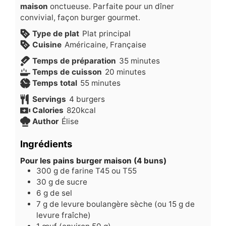
maison
onctueuse. Parfaite pour un dîner
convivial, façon burger gourmet.
Type de plat
Plat principal
Cuisine
Américaine, Française
minutes
Temps de préparation
35
minutes
minutes
Temps de cuisson
20
minutes
minutes
Temps total
55
minutes
Servings
4
burgers
Calories
820
kcal
Author
Élise
Ingrédients
Pour les pains burger maison (4 buns)
300
g
de farine T45 ou T55
30
g
de sucre
6
g
de sel
7
g
de levure boulangère sèche (ou 15 g de
levure fraîche)