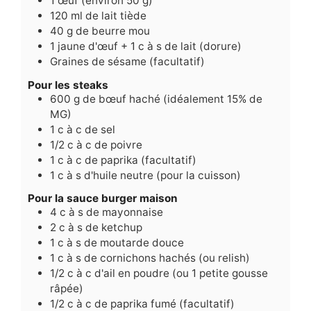
1
œuf (environ 50 g)
120
ml
de lait tiède
40
g
de beurre mou
1
jaune d'œuf + 1 c à s de lait (dorure)
Graines de sésame (facultatif)
Pour les steaks
600
g
de bœuf haché (idéalement 15% de
MG)
1
c
à c de sel
1/2
c
à c de poivre
1
c
à c de paprika (facultatif)
1
c
à s d'huile neutre (pour la cuisson)
Pour la sauce burger maison
4
c
à s de mayonnaise
2
c
à s de ketchup
1
c
à s de moutarde douce
1
c
à s de cornichons hachés (ou relish)
1/2
c
à c d'ail en poudre (ou 1 petite gousse
râpée)
1/2
c
à c de paprika fumé (facultatif)