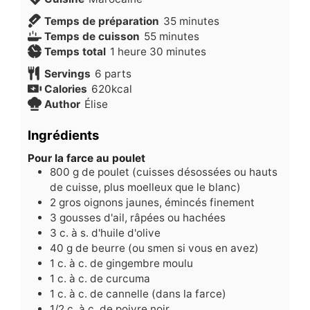
minutes
Temps de préparation
35
minutes
minutes
Temps de cuisson
55
minutes
heure
minutes
Temps total
1
heure
30
minutes
Servings
6
parts
Calories
620
kcal
Author
Élise
Ingrédients
Pour la farce au poulet
800
g
de poulet (cuisses désossées ou hauts
de cuisse, plus moelleux que le blanc)
2
gros oignons jaunes, émincés finement
3
gousses d'ail, râpées ou hachées
3
c.
à s. d'huile d'olive
40
g
de beurre (ou smen si vous en avez)
1
c.
à c. de gingembre moulu
1
c.
à c. de curcuma
1
c.
à c. de cannelle (dans la farce)
1/2
c.
à c. de poivre noir