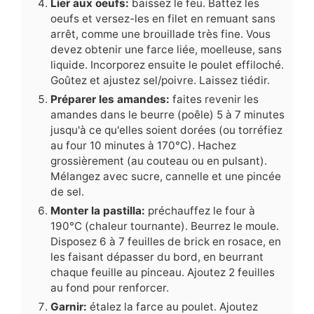
Lier aux oeufs:
baissez le feu. Battez les
oeufs et versez-les en filet en remuant sans
arrêt, comme une brouillade très fine. Vous
devez obtenir une farce liée, moelleuse, sans
liquide. Incorporez ensuite le poulet effiloché.
Goûtez et ajustez sel/poivre. Laissez tiédir.
Préparer les amandes:
faites revenir les
amandes dans le beurre (poêle) 5 à 7 minutes
jusqu'à ce qu'elles soient dorées (ou torréfiez
au four 10 minutes à 170°C). Hachez
grossièrement (au couteau ou en pulsant).
Mélangez avec sucre, cannelle et une pincée
de sel.
Monter la pastilla:
préchauffez le four à
190°C (chaleur tournante). Beurrez le moule.
Disposez 6 à 7 feuilles de brick en rosace, en
les faisant dépasser du bord, en beurrant
chaque feuille au pinceau. Ajoutez 2 feuilles
au fond pour renforcer.
Garnir:
étalez la farce au poulet. Ajoutez