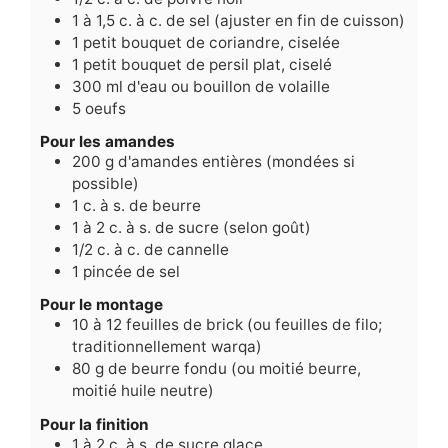
1
à 1,5 c. à c. de sel (ajuster en fin de cuisson)
1
petit bouquet de coriandre, ciselée
1
petit bouquet de persil plat, ciselé
300
ml
d'eau ou bouillon de volaille
5
oeufs
Pour les amandes
200
g
d'amandes entières (mondées si
possible)
1
c.
à s. de beurre
1
à 2 c. à s. de sucre (selon goût)
1/2
c.
à c. de cannelle
1
pincée de sel
Pour le montage
10
à 12 feuilles de brick (ou feuilles de filo;
traditionnellement warqa)
80
g
de beurre fondu (ou moitié beurre,
moitié huile neutre)
Pour la finition
1
à 2 c. à s. de sucre glace