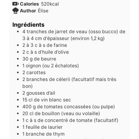
Calories
520
kcal
Author
Élise
Ingrédients
4
tranches de jarret de veau (osso bucco) de
3 à 4 cm d'épaisseur (environ 1,2 kg)
2
à 3 c à s de farine
2
c
à s d’huile d’olive
30
g
de beurre
1
oignon (ou 2 échalotes)
2
carottes
2
branches de célerii (facultatif mais très
bon)
2
gousses d’ail
15
cl
de vin blanc sec
400
g
de tomates concassées (ou pulpe)
20
cl
de bouillon (veau ou volaille)
1
c
à s de concentré de tomate (facultatif)
1
feuille de laurier
1
branche de thym