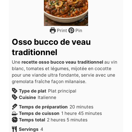
Print
Pin
Osso bucco de veau
traditionnel
Une
recette osso bucco veau traditionnel
au vin
blanc, tomates et légumes, mijotée en cocotte
pour une viande ultra fondante, servie avec une
gremolata fraîche façon milanaise.
Type de plat
Plat principal
Cuisine
Italienne
minutes
Temps de préparation
20
minutes
heure
minutes
Temps de cuisson
1
heure
45
minutes
heures
minutes
Temps total
2
heures
5
minutes
Servings
4