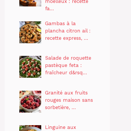
moelleux : recette
fa…
Gambas à la
plancha citron ail :
recette express, …
Salade de roquette
pastèque feta :
fraîcheur d&rsq…
Granité aux fruits
rouges maison sans
sorbetière, …
Linguine aux