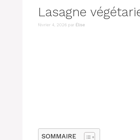
Lasagne végétari
février 4, 2026
par
Élise
SOMMAIRE