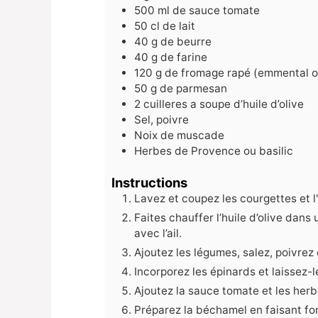
500
ml
de sauce tomate
50
cl
de lait
40
g
de beurre
40
g
de farine
120
g
de fromage rapé (emmental o
50
g
de parmesan
2
cuilleres a soupe d’huile d’olive
Sel, poivre
Noix de muscade
Herbes de Provence ou basilic
Instructions
Lavez et coupez les courgettes et l
Faites chauffer l’huile d’olive dans
avec l’ail.
Ajoutez les légumes, salez, poivrez 
Incorporez les épinards et laissez-
Ajoutez la sauce tomate et les herbe
Préparez la béchamel en faisant fondr