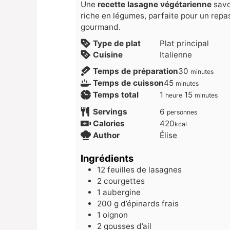
Une
recette lasagne végétarienne
savo
riche en légumes, parfaite pour un repas 
gourmand.
Type de plat
Plat principal
Cuisine
Italienne
minutes
Temps de préparation
30
minutes
minutes
Temps de cuisson
45
minutes
heure
minutes
Temps total
1
15
heure
minutes
Servings
6
personnes
Calories
420
kcal
Author
Élise
Ingrédients
12
feuilles de lasagnes
2
courgettes
1
aubergine
200
g
d’épinards frais
1
oignon
2
gousses d’ail