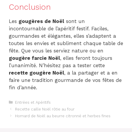
Conclusion
Les
gougères de Noël
sont un
incontournable de l’apéritif festif. Faciles,
gourmandes et élégantes, elles s’adaptent a
toutes les envies et subliment chaque table de
fête. Que vous les serviez nature ou en
gougère farcie Noël
, elles feront toujours
l’unanimité. N’hésitez pas a tester cette
recette gougère Noël
, a la partager et a en
faire une tradition gourmande de vos fêtes de
fin d’année.
Catégories
Entrées et Apéritifs
Recette caille Noël rôtie au four
Homard de Noël au beurre citronné et herbes fines