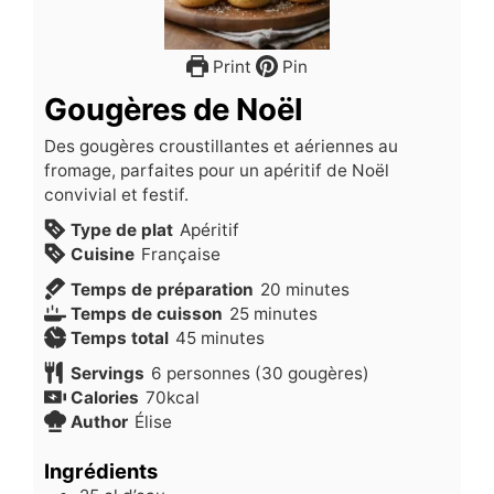
Print
Pin
Gougères de Noël
Des gougères croustillantes et aériennes au
fromage, parfaites pour un apéritif de Noël
convivial et festif.
Type de plat
Apéritif
Cuisine
Française
minutes
Temps de préparation
20
minutes
minutes
Temps de cuisson
25
minutes
minutes
Temps total
45
minutes
Servings
6
personnes (30 gougères)
Calories
70
kcal
Author
Élise
Ingrédients