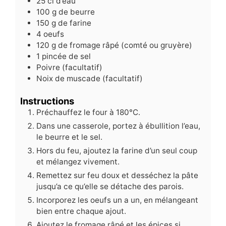
25
cl
d’eau
100
g
de beurre
150
g
de farine
4
oeufs
120
g
de fromage râpé (comté ou gruyère)
1
pincée de sel
Poivre (facultatif)
Noix de muscade (facultatif)
Instructions
Préchauffez le four à 180°C.
Dans une casserole, portez à ébullition l’eau,
le beurre et le sel.
Hors du feu, ajoutez la farine d’un seul coup
et mélangez vivement.
Remettez sur feu doux et desséchez la pâte
jusqu’a ce qu’elle se détache des parois.
Incorporez les oeufs un a un, en mélangeant
bien entre chaque ajout.
Ajoutez le fromage râpé et les épices si