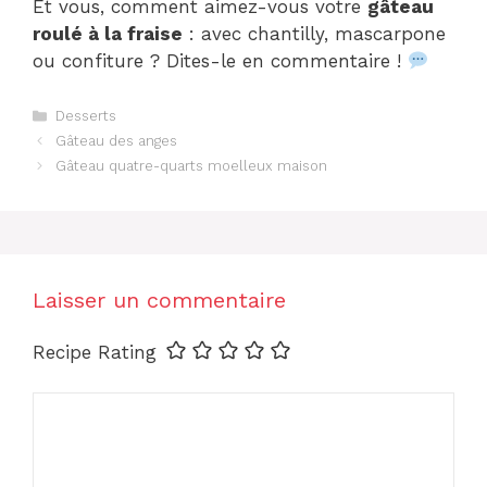
Et vous, comment aimez-vous votre
gâteau
roulé à la fraise
: avec chantilly, mascarpone
ou confiture ? Dites-le en commentaire !
Catégories
Desserts
Gâteau des anges
Gâteau quatre-quarts moelleux maison
Laisser un commentaire
Recipe Rating
Commentaire