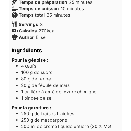
minutes
Temps de préparation
25
minutes
minutes
Temps de cuisson
10
minutes
minutes
Temps total
35
minutes
Servings
8
Calories
270
kcal
Author
Élise
Ingrédients
Pour la génoise :
4
œufs
100
g
de sucre
80
g
de farine
20
g
de fécule de maïs
1
cuillère à café de levure chimique
1
pincée de sel
Pour la garniture :
250
g
de fraises fraîches
250
g
de mascarpone
200
ml
de crème liquide entière (30 % MG