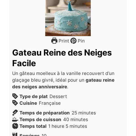
Print
Pin
Gateau Reine des Neiges
Facile
Un gâteau moelleux à la vanille recouvert d’un
glaçage bleu givré, idéal pour un
gateau reine
des neiges anniversaire
.
Type de plat
Dessert
Cuisine
Française
minutes
Temps de préparation
25
minutes
minutes
Temps de cuisson
40
minutes
heure
minutes
Temps total
1
heure
5
minutes
Servings
10