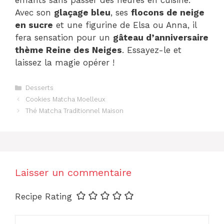
Avec son
glaçage bleu
, ses
flocons de neige
en sucre
et une figurine de Elsa ou Anna, il
fera sensation pour un
gâteau d’anniversaire
thème Reine des Neiges
. Essayez-le et
laissez la magie opérer !
Catégories
Desserts
Cookies Matcha Moelleux
Thé Matcha Traditionnel Maison
Laisser un commentaire
Recipe Rating
Commentaire