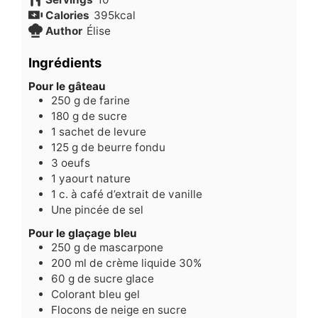
Calories
395
kcal
Author
Élise
Ingrédients
Pour le gâteau
250
g
de farine
180
g
de sucre
1
sachet de levure
125
g
de beurre fondu
3
oeufs
1
yaourt nature
1
c.
à café d’extrait de vanille
Une pincée de sel
Pour le glaçage bleu
250
g
de mascarpone
200
ml
de crème liquide 30%
60
g
de sucre glace
Colorant bleu gel
Flocons de neige en sucre