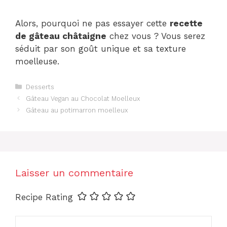
Alors, pourquoi ne pas essayer cette
recette
de gâteau châtaigne
chez vous ? Vous serez
séduit par son goût unique et sa texture
moelleuse.
Catégories
Desserts
Gâteau Vegan au Chocolat Moelleux
Gâteau au potimarron moelleux
Laisser un commentaire
Recipe Rating
Commentaire