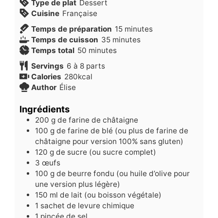
Type de plat
Dessert
Cuisine
Française
minutes
Temps de préparation
15
minutes
minutes
Temps de cuisson
35
minutes
minutes
Temps total
50
minutes
Servings
6
à 8 parts
Calories
280
kcal
Author
Élise
Ingrédients
200
g
de farine de châtaigne
100
g
de farine de blé (ou plus de farine de
châtaigne pour version 100% sans gluten)
120
g
de sucre (ou sucre complet)
3
œufs
100
g
de beurre fondu (ou huile d’olive pour
une version plus légère)
150
ml
de lait (ou boisson végétale)
1
sachet de levure chimique
1
pincée de sel