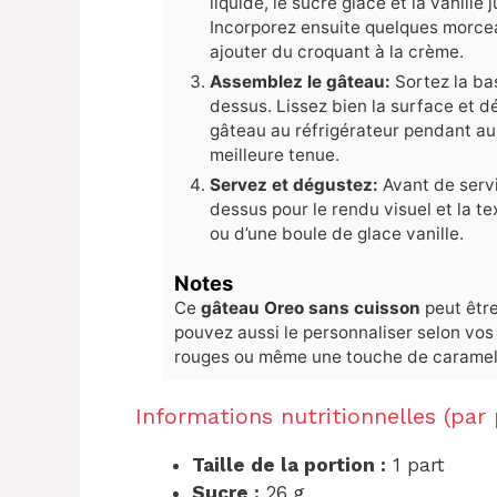
liquide, le sucre glace et la vanille
Incorporez ensuite quelques morce
ajouter du croquant à la crème.
Assemblez le gâteau:
Sortez la ba
dessus. Lissez bien la surface et 
gâteau au réfrigérateur pendant au 
meilleure tenue.
Servez et dégustez:
Avant de servi
dessus pour le rendu visuel et la t
ou d’une boule de glace vanille.
Notes
Ce
gâteau Oreo sans cuisson
peut être
pouvez aussi le personnaliser selon vos 
rouges ou même une touche de caramel 
Informations nutritionnelles (par 
Taille de la portion :
1 part
Sucre :
26 g