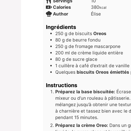
Servings
10
Calories
380
kcal
Author
Élise
Ingrédients
250
g
de biscuits
Oreos
80
g
de beurre fondu
250
g
de fromage mascarpone
200
ml
de crème liquide entière
80
g
de sucre glace
1
cuillère à café d’extrait de vanille
Quelques
biscuits Oreos émiettés
Instructions
Préparez la base biscuitée:
Écrase
mixeur ou d’un rouleau à pâtisserie.
mélangez jusqu’à obtenir une textu
à charnière et tassez bien avec le d
pendant 15 minutes.
Préparez la crème Oreo:
Dans un g