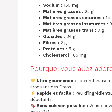
Sodium :
180 mg
Matières grasses :
25 g
Matières grasses saturées :
14 
Matières grasses insaturées :
9
Matières grasses trans :
0 g
Glucides :
34 g
Fibres :
2 g
Protéines :
5 g
Cholestérol :
65 mg
Pourquoi vous allez adore
Ultra gourmande :
La combinaison p
croquant des Oreos.
Rapide et facile :
Peu d’ingrédients
débutants.
Sans cuisson possible :
Vous pouvez