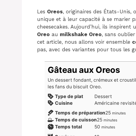
Les
Oreos
, originaires des États-Unis,
unique et à leur capacité à se marier 
cheesecakes. Aujourd’hui, ils inspirent
Oreo
au
milkshake Oreo
, sans oublie
cet article, nous allons voir ensemble
c
pas, avec des variantes pour tous les g
Gâteau aux Oreos
Un dessert fondant, crémeux et croustill
les fans du biscuit Oreo.
Type de plat
Dessert
Cuisine
Américaine revisit
minutes
Temps de préparation
25
minutes
minutes
Temps de cuisson
25
minutes
minutes
Temps total
50
minutes