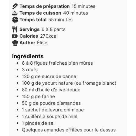
minutes
Temps de préparation
15
minutes
minutes
Temps de cuisson
40
minutes
minutes
Temps total
55
minutes
Servings
6
à 8 parts
Calories
270
kcal
Author
Élise
Ingrédients
6
à 8 figues fraîches bien mûres
3
œufs
120
g
de sucre de canne
100
g
de yaourt nature (ou fromage blanc)
80
ml
d’huile d’olive douce
150
g
de farine
50
g
de poudre d’amandes
1
sachet de levure chimique
1
cuillère à soupe de miel
1
pincée de sel
Quelques amandes effilées pour le dessus