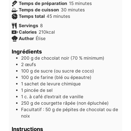
minutes
Temps de préparation
15
minutes
minutes
Temps de cuisson
30
minutes
minutes
Temps total
45
minutes
Servings
8
Calories
210
kcal
Author
Élise
Ingrédients
200
g
de chocolat noir (70 % minimum)
2
œufs
100
g
de sucre (ou sucre de coco)
100
g
de farine (blé ou épeautre)
1
sachet de levure chimique
1
pincée de sel
1
c.
à café d’extrait de vanille
250
g
de courgette râpée (non épluchée)
Facultatif : 50 g de pépites de chocolat ou de
noix
Instructions