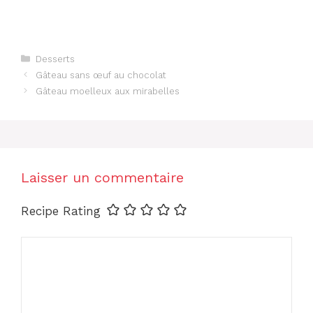
Catégories
Desserts
Gâteau sans œuf au chocolat
Gâteau moelleux aux mirabelles
Laisser un commentaire
Recipe Rating
Commentaire