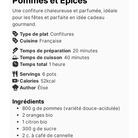
Pommes et Épices
Une confiture chaleureuse et parfumée, idéale
pour les fêtes et parfaite en idée cadeau
gourmand.
Type de plat
Confitures
Cuisine
Française
minutes
Temps de préparation
20
minutes
minutes
Temps de cuisson
40
minutes
heure
Temps total
1
heure
Servings
6
pots
Calories
52
kcal
Author
Élise
Ingrédients
800
g
de pommes (variété douce-acidulée)
2
oranges bio
1
citron bio
300
g
de sucre
2
c.
à café de cannelle