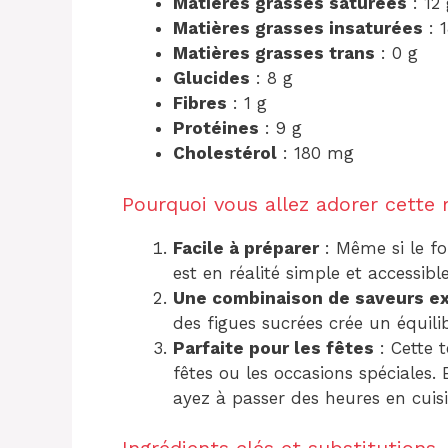
Matières grasses saturées
: 12 
Matières grasses insaturées
: 1
Matières grasses trans
: 0 g
Glucides
: 8 g
Fibres
: 1 g
Protéines
: 9 g
Cholestérol
: 180 mg
Pourquoi vous allez adorer cette 
Facile à préparer
: Même si le fo
est en réalité simple et accessib
Une combinaison de saveurs e
des figues sucrées crée un équilib
Parfaite pour les fêtes
: Cette t
fêtes ou les occasions spéciales.
ayez à passer des heures en cuisi