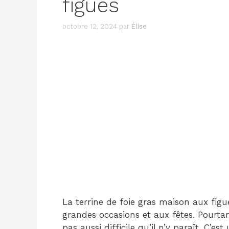
figues
octobre 12, 2024
par
Élise
La terrine de foie gras maison aux figu
grandes occasions et aux fêtes. Pourtant
pas aussi difficile qu’il n’y paraît. C’e