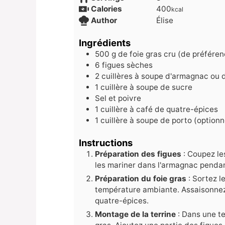
Calories
400
kcal
Author
Élise
Ingrédients
500
g
de foie gras cru (de préfére
6
figues sèches
2
cuillères à soupe d'armagnac ou
1
cuillère à soupe de sucre
Sel et poivre
1
cuillère à café de quatre-épices
1
cuillère à soupe de porto (optionn
Instructions
Préparation des figues
: Coupez le
les mariner dans l'armagnac penda
Préparation du foie gras
: Sortez le
température ambiante. Assaisonnez
quatre-épices.
Montage de la terrine
: Dans une te