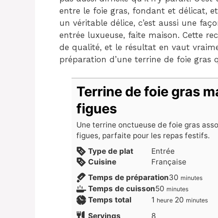
entre le foie gras, fondant et délicat, 
un véritable délice, c’est aussi une faç
entrée luxueuse, faite maison. Cette r
de qualité, et le résultat en vaut vraim
préparation d’une terrine de foie gras 
Terrine de foie gras 
figues
Une terrine onctueuse de foie gras ass
figues, parfaite pour les repas festifs.
Type de plat
Entrée
Cuisine
Française
minutes
Temps de préparation
30
minutes
minutes
Temps de cuisson
50
minutes
heure
minutes
Temps total
1
20
heure
minutes
Servings
8