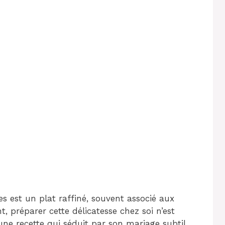
es est un plat raffiné, souvent associé aux
, préparer cette délicatesse chez soi n’est
st une recette qui séduit par son mariage subtil