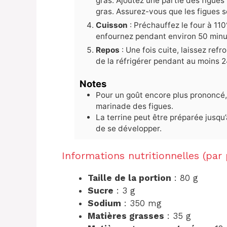
gras. Ajoutez une partie des figues
gras. Assurez-vous que les figues s
Cuisson
: Préchauffez le four à 110
enfournez pendant environ 50 minu
Repos
: Une fois cuite, laissez ref
de la réfrigérer pendant au moins 2
Notes
Pour un goût encore plus prononcé,
marinade des figues.
La terrine peut être préparée jusqu’
de se développer.
Informations nutritionnelles (par 
Taille de la portion
: 80 g
Sucre
: 3 g
Sodium
: 350 mg
Matières grasses
: 35 g