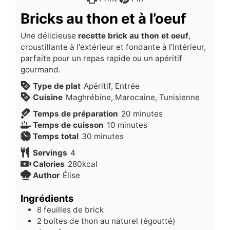
Bricks au thon et à l’oeuf
Une délicieuse
recette brick au thon et oeuf
,
croustillante à l'extérieur et fondante à l'intérieur,
parfaite pour un repas rapide ou un apéritif
gourmand.
Type de plat
Apéritif, Entrée
Cuisine
Maghrébine, Marocaine, Tunisienne
minutes
Temps de préparation
20
minutes
minutes
Temps de cuisson
10
minutes
minutes
Temps total
30
minutes
Servings
4
Calories
280
kcal
Author
Élise
Ingrédients
8
feuilles de brick
2
boites de thon au naturel (égoutté)