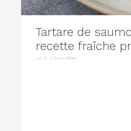
Tartare de saum
recette fraîche p
juin 12, 2026
par
Élise