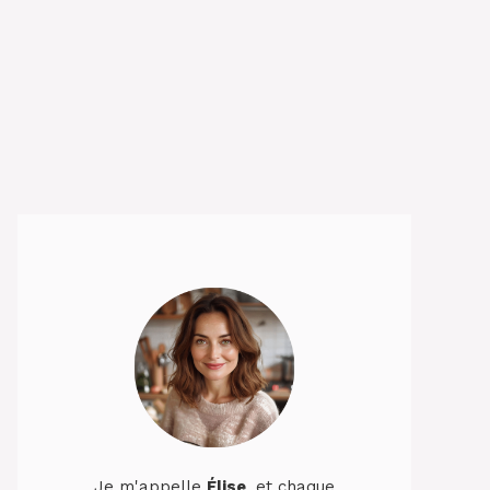
Je m'appelle
Élise
, et chaque