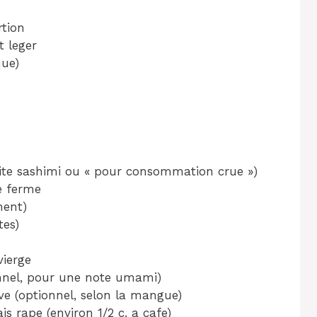
rtion
t leger
que)
lite sashimi ou « pour consommation crue »)
e ferme
nent)
tes)
vierge
onnel, pour une note umami)
ave (optionnel, selon la mangue)
s rape (environ 1/2 c. a cafe)