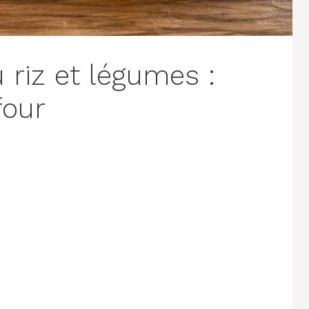
u riz et légumes :
four