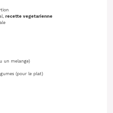
rtion
al,
recette vegetarienne
ale
ou un melange)
egumes (pour le plat)