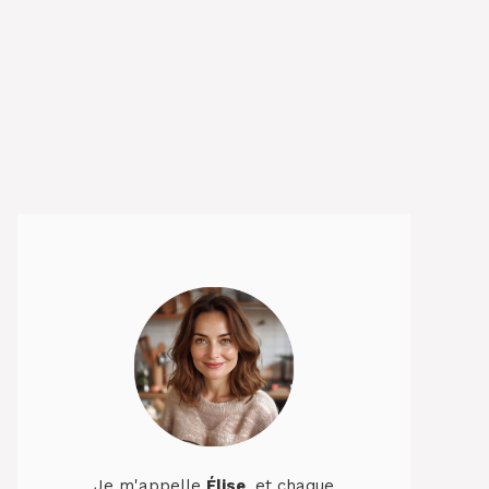
Je m'appelle
Élise
, et chaque