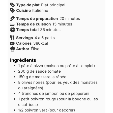
Type de plat
Plat principal
Cuisine
Italienne
minutes
Temps de préparation
20
minutes
minutes
Temps de cuisson
15
minutes
minutes
Temps total
35
minutes
Servings
4
à 6 parts
Calories
380
kcal
Author
Élise
Ingrédients
1
pâte à pizza (maison ou prête à l'emploi)
200
g
de sauce tomate
150
g
de mozzarella râpée
8
olives noires (pour les yeux des monstres
ou araignées)
4
tranches de jambon ou de pepperoni
1
petit poivron rouge (pour la bouche ou les
cicatrices)
1/2
poivron vert (pour décorer)