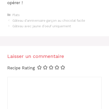
opérer !
Catégories
Plats
Gâteau d’anniversaire garçon au chocolat facile
Gâteau avec jaune d’oeuf uniquement
Laisser un commentaire
Recipe Rating
Commentaire