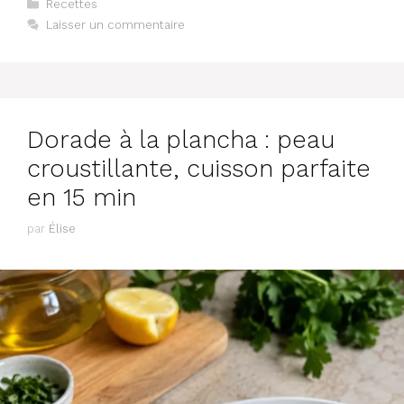
Catégories
Recettes
Laisser un commentaire
Dorade à la plancha : peau
croustillante, cuisson parfaite
en 15 min
par
Élise