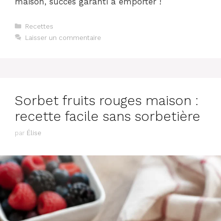
maison, succès garanti à emporter !
Catégories
Recettes
Laisser un commentaire
Sorbet fruits rouges maison :
recette facile sans sorbetière
par
Élise