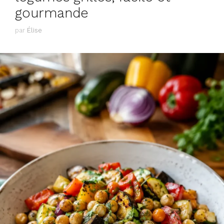
gourmande
par
Élise