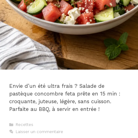
Envie d’un été ultra frais ? Salade de
pastèque concombre feta prête en 15 min :
croquante, juteuse, légère, sans cuisson.
Parfaite au BBQ, à servir en entrée !
Catégories
Recettes
Laisser un commentaire