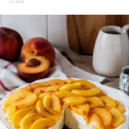
par
Élise