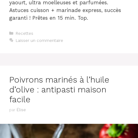
yaourt, ultra moelleuses et parfumées.
Astuces cuisson + marinade express, succès
garanti ! Prêtes en 15 min. Top.
Catégories
Recettes
Laisser un commentaire
Poivrons marinés à l’huile
d’olive : antipasti maison
facile
par
Élise