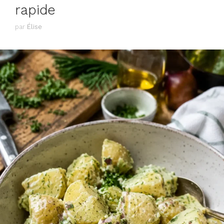
rapide
par
Élise