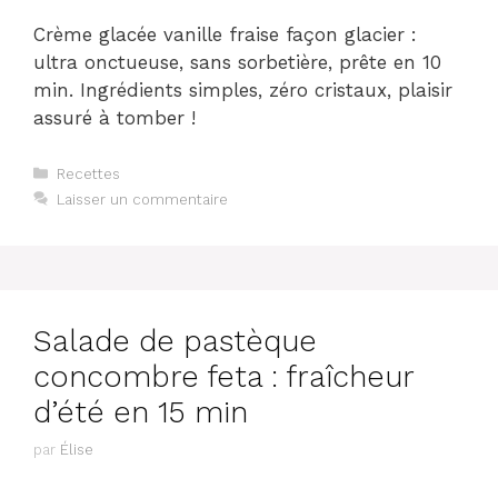
Crème glacée vanille fraise façon glacier :
ultra onctueuse, sans sorbetière, prête en 10
min. Ingrédients simples, zéro cristaux, plaisir
assuré à tomber !
Catégories
Recettes
Laisser un commentaire
Salade de pastèque
concombre feta : fraîcheur
d’été en 15 min
par
Élise