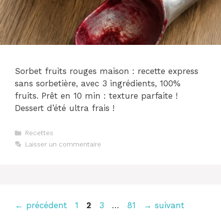
Sorbet fruits rouges maison : recette express
sans sorbetière, avec 3 ingrédients, 100%
fruits. Prêt en 10 min : texture parfaite !
Dessert d’été ultra frais !
Catégories
Recettes
Laisser un commentaire
Page
Page
Page
Page
←
précédent
1
2
3
…
81
→
suivant