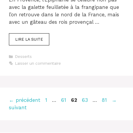
avec la galette feuilletée à la frangipane que
l’on retrouve dans le nord de la France, mais
avec un gâteau des rois provençal …
LIRE LA SUITE
Catégories
Desserts
Laisser un commentaire
Page
Page
Page
Page
Page
←
précédent
1
…
61
62
63
…
81
→
suivant