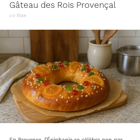
Gâteau des Rois Provençal
par
Élise
En Provence, l’Épiphanie se célèbre non pas