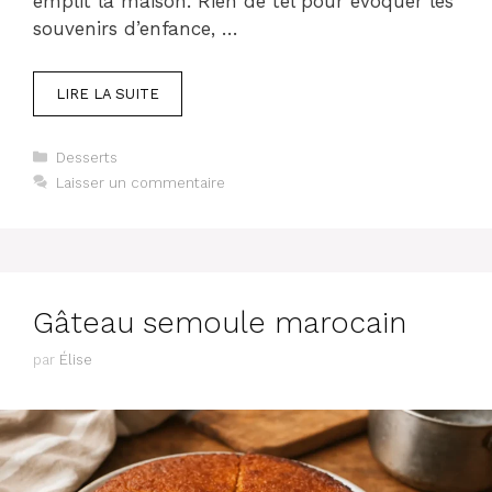
emplit la maison. Rien de tel pour évoquer les
souvenirs d’enfance, …
LIRE LA SUITE
Catégories
Desserts
Laisser un commentaire
Gâteau semoule marocain
par
Élise