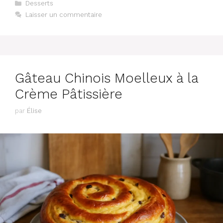
Catégories
Desserts
Laisser un commentaire
Gâteau Chinois Moelleux à la
Crème Pâtissière
par
Élise