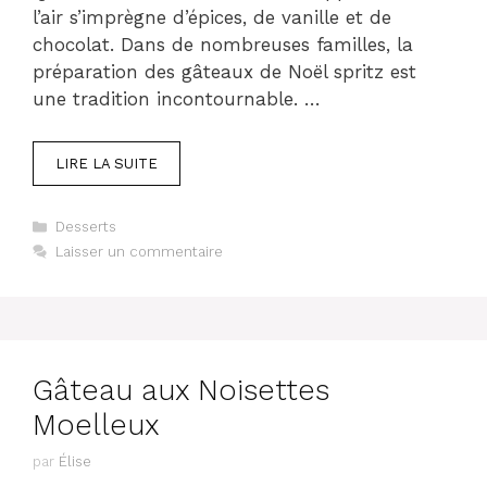
l’air s’imprègne d’épices, de vanille et de
chocolat. Dans de nombreuses familles, la
préparation des gâteaux de Noël spritz est
une tradition incontournable. …
LIRE LA SUITE
Catégories
Desserts
Laisser un commentaire
Gâteau aux Noisettes
Moelleux
par
Élise